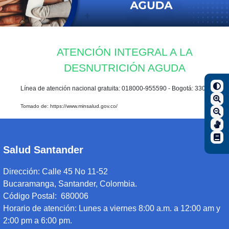
ATENCIÓN INTEGRAL A LA
DESNUTRICIÓN AGUDA
Línea de atención nacional gratuita: 018000-955590 - Bogotá: 330 5040
Tomado de: https://www.minsalud.gov.co/
Salud Santander
Dirección:
Calle 45 No 11-52
Bucaramanga, Santander, Colombia.
Código Postal: 680006
Horario de atención:
Lunes a viernes 8:00 a.m. a 12:00 am y
2:00 pm a 6:00 pm.