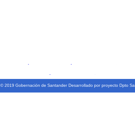
Dirección:
Calle 45 No 11-52
Bucaramanga, Santander, Colombia.
Código Postal: 680006
Horario de atención:
Lunes a viernes 8:00 a.m. a 12:00 am
y 2:00 pm a 6:00 pm.
@gobdesantander
@gobernaciondesantander
Gobernación de Santander
 © 2019 Gobernación de Santander Desarrollado por proyecto Dpto Salu