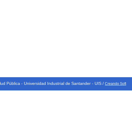
Correo: salud@santander.gov.co
Teléfono: (607) 7008888 Ext. 1205-1228-1204
Secretaría de Salud: Calle 45 No 11-52 C.P. 680006
(Ventanilla Unica)
Mapa del sitio
Políticas
Términos y
Accesibilidad
condiciones
d Pública - Universidad Industrial de Santander - UIS /
Creando Soft