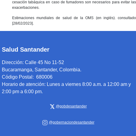
cesación tabáquica en caso de fumadores son necesarios para evitar las
exacerbaciones.
Estimaciones mundiales de salud de la OMS (en inglés). consultado
[28/02/2023].
Salud Santander
Dirección:
Calle 45 No 11-52
Bucaramanga, Santander, Colombia.
Código Postal: 680006
Horario de atención:
Lunes a viernes 8:00 a.m. a 12:00 am y
2:00 pm a 6:00 pm.
@gobdesantander
@gobernaciondesantander