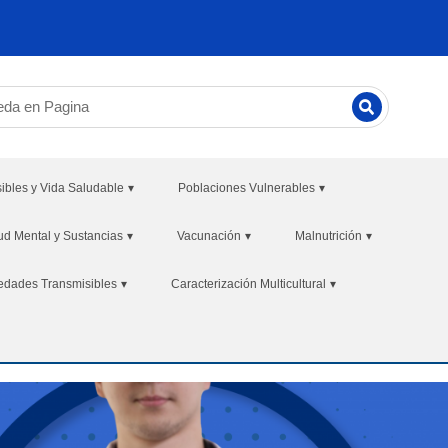
bles y Vida Saludable
▾
Poblaciones Vulnerables
▾
ud Mental y Sustancias
▾
Vacunación
▾
Malnutrición
▾
edades Transmisibles
▾
Caracterización Multicultural
▾