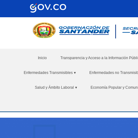
Inicio
Transparencia y Acceso a la Información Públ
Enfermedades Transmisibles
▾
Enfermedades no Transmisib
Salud y Ámbito Laboral
▾
Economía Popular y Comuni