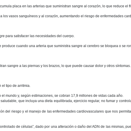
umula placa en las arterias que suministran sangre al corazón, lo que reduce el 
o a los vasos sanguíneos y al corazón, aumentando el riesgo de enfermedades card
e para satisfacer las necesidades del cuerpo.
 produce cuando una arteria que suministra sangre al cerebro se bloquea o se ro
ran sangre a las piernas y los brazos, lo que puede causar dolor y otros síntomas.
el tipo de arritmia.
 el mundo y, según estimaciones, se cobran 17,9 millones de vidas cada año.
saludable, que incluya una dieta equilibrada, ejercicio regular, no fumar y contr
.
ión del riesgo y el manejo de las enfermedades cardiovasculares que nos permita
ntrolado de células”, dado por una alteración o daño del ADN de las mismas, puede