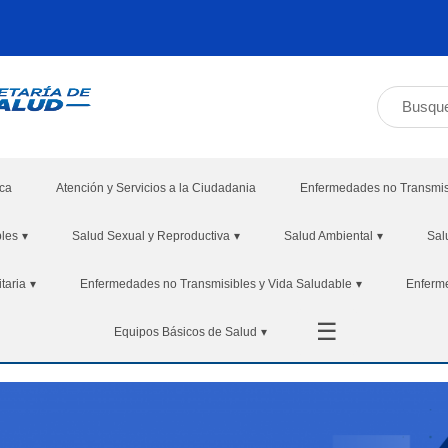
ica
Atención y Servicios a la Ciudadania
Enfermedades no Transmisi
les
▾
Salud Sexual y Reproductiva
▾
Salud Ambiental
▾
Sal
taria
▾
Enfermedades no Transmisibles y Vida Saludable
▾
Enferm
☰
Equipos Básicos de Salud
▾