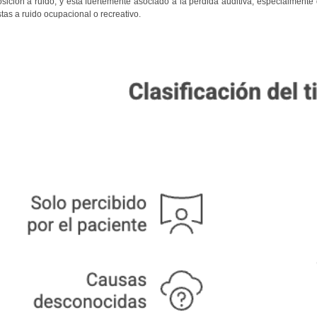
osición a ruido, y está fuertemente asociado a la pérdida auditiva, especialment
tas a ruido ocupacional o recreativo.