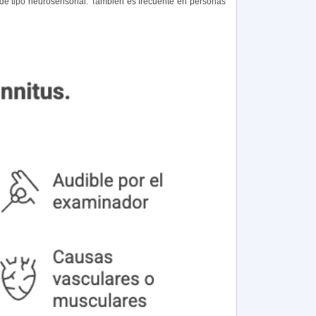
e de tipo neurosensorial. También es frecuente en personas