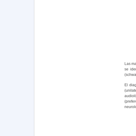
Las ma
se ide
(schwa
El dia
(unila
audiol
(prefe
neuroló