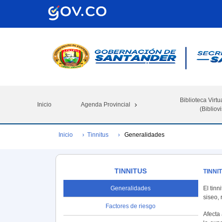
Biblioteca Virtu
Inicio
Agenda Provincial
(Bibliovi
Inicio
Tinnitus
Generalidades
TINNITUS
TINNI
Generalidades
El tin
siseo, 
Factores de riesgo
Afecta