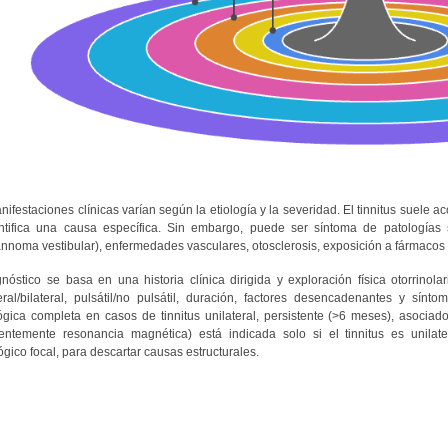
nifestaciones clínicas varían según la etiología y la severidad. El tinnitus suele
ntifica una causa específica. Sin embargo, puede ser síntoma de patología
nnoma vestibular), enfermedades vasculares, otosclerosis, exposición a fármacos o
gnóstico se basa en una historia clínica dirigida y exploración física otorrinolar
teral/bilateral, pulsátil/no pulsátil, duración, factores desencadenantes y sí
ógica completa en casos de tinnitus unilateral, persistente (>6 meses), asoci
rentemente resonancia magnética) está indicada solo si el tinnitus es unilater
gico focal, para descartar causas estructurales.