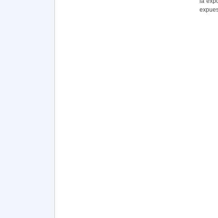
la exp
expues