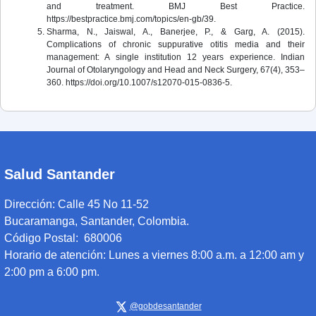
and treatment. BMJ Best Practice.
https://bestpractice.bmj.com/topics/en-gb/39.
Sharma, N., Jaiswal, A., Banerjee, P., & Garg, A. (2015).
Complications of chronic suppurative otitis media and their
management: A single institution 12 years experience. Indian
Journal of Otolaryngology and Head and Neck Surgery, 67(4), 353–
360. https://doi.org/10.1007/s12070-015-0836-5.
Salud Santander
Dirección:
Calle 45 No 11-52
Bucaramanga, Santander, Colombia.
Código Postal: 680006
Horario de atención:
Lunes a viernes 8:00 a.m. a 12:00 am y
2:00 pm a 6:00 pm.
@gobdesantander