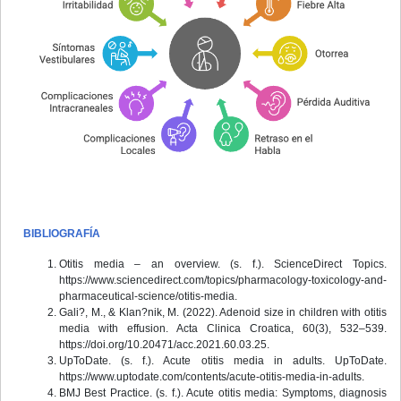
BIBLIOGRAFÍA
Otitis media – an overview. (s. f.). ScienceDirect Topics.
https://www.sciencedirect.com/topics/pharmacology-toxicology-and-
pharmaceutical-science/otitis-media.
Gali?, M., & Klan?nik, M. (2022). Adenoid size in children with otitis
media with effusion. Acta Clinica Croatica, 60(3), 532–539.
https://doi.org/10.20471/acc.2021.60.03.25.
UpToDate. (s. f.). Acute otitis media in adults. UpToDate.
https://www.uptodate.com/contents/acute-otitis-media-in-adults.
BMJ Best Practice. (s. f.). Acute otitis media: Symptoms, diagnosis