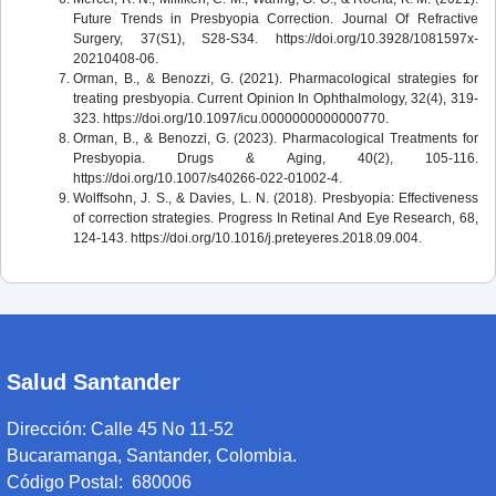
Future Trends in Presbyopia Correction. Journal Of Refractive
Surgery, 37(S1), S28-S34. https://doi.org/10.3928/1081597x-
20210408-06.
Orman, B., & Benozzi, G. (2021). Pharmacological strategies for
treating presbyopia. Current Opinion In Ophthalmology, 32(4), 319-
323. https://doi.org/10.1097/icu.0000000000000770.
Orman, B., & Benozzi, G. (2023). Pharmacological Treatments for
Presbyopia. Drugs & Aging, 40(2), 105-116.
https://doi.org/10.1007/s40266-022-01002-4.
Wolffsohn, J. S., & Davies, L. N. (2018). Presbyopia: Effectiveness
of correction strategies. Progress In Retinal And Eye Research, 68,
124-143. https://doi.org/10.1016/j.preteyeres.2018.09.004.
Salud Santander
Dirección:
Calle 45 No 11-52
Bucaramanga, Santander, Colombia.
Código Postal: 680006