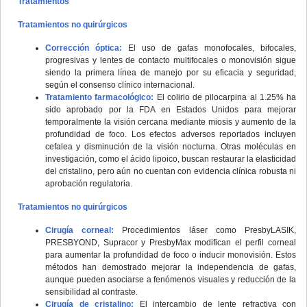
Tratamientos
Tratamientos no quirúrgicos
Corrección óptica:
El uso de gafas monofocales, bifocales,
progresivas y lentes de contacto multifocales o monovisión sigue
siendo la primera línea de manejo por su eficacia y seguridad,
según el consenso clínico internacional.
Tratamiento farmacológico:
El colirio de pilocarpina al 1.25% ha
sido aprobado por la FDA en Estados Unidos para mejorar
temporalmente la visión cercana mediante miosis y aumento de la
profundidad de foco. Los efectos adversos reportados incluyen
cefalea y disminución de la visión nocturna. Otras moléculas en
investigación, como el ácido lipoico, buscan restaurar la elasticidad
del cristalino, pero aún no cuentan con evidencia clínica robusta ni
aprobación regulatoria.
Tratamientos no quirúrgicos
Cirugía corneal:
Procedimientos láser como PresbyLASIK,
PRESBYOND, Supracor y PresbyMax modifican el perfil corneal
para aumentar la profundidad de foco o inducir monovisión. Estos
métodos han demostrado mejorar la independencia de gafas,
aunque pueden asociarse a fenómenos visuales y reducción de la
sensibilidad al contraste.
Cirugía de cristalino:
El intercambio de lente refractiva con