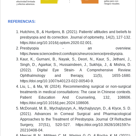
REFERENCIAS:
Hutchins, B., & Huntjens, B. (2021). Patients' attitudes and beliefs to
presbyopia and its correction. Journal of optometry, 14(2), 127-132.
https://doi.org/10.1016/j.optom.2020.02.001.
Presbyopia - an overview.
https://www.sciencedirect.com/topics/neuroscience/presbyopia.
Kaur, K., Gurnani, B., Nayak, S., Deori, N., Kaur, S., Jethani, J.,
Singh, D., Agarkar, S., Hussaindeen, J., Sukhija, J., & Mishra, D.
(2022). Digital Eye Strain- A Comprehensive Review.
Ophthalmology and therapy, 11(5), 1655-1680.
https://doi.org/10.1007/s40123-022-00540-9.
Liu, L., & Ma, W. (2024). Recommending surgical or non-surgical
treatments in medical consultations: The case in Chinese contexts.
Patient Education And Counseling, 132, 108606.
https://doi.org/10.1016/j.pec.2024.108606.
McDonald, M. B., Mychajlyszyn, A., Mychajlyszyn, D., & Klyce, S. D.
(2021). Advances in Corneal Surgical and Pharmacological
Approaches to the Treatment of Presbyopia. Journal Of Refractive
Surgery, 37(S1), S20-S27. https://doi.org/10.3928/1081597x-
20210408-04.
Mercer, R. N., Milliken, C. M., Waring, G. O., & Rocha, K. M. (2021).