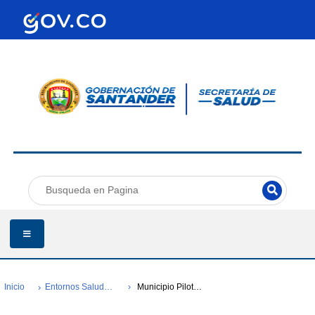
Inicio
Entornos Saludables-comunidad Entorno Y Ruralidad Saludable-cers-encino
Municipio Piloto Encino