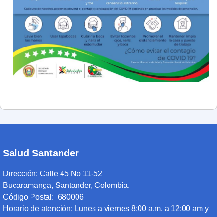
Salud Santander
Dirección:
Calle 45 No 11-52
Bucaramanga, Santander, Colombia.
Código Postal: 680006
Horario de atención:
Lunes a viernes 8:00 a.m. a 12:00 am y