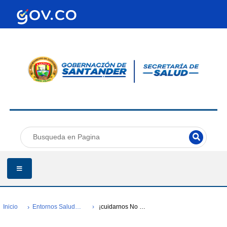
Inicio
Entornos Saludables-comunidad Entorno Y Ruralidad Saludable-cers-encino
¡cuidarnos No Es Un Juego!