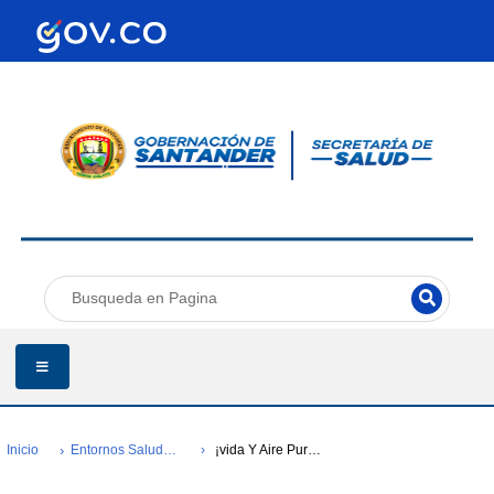
Inicio
Entornos Saludables-comunidad Entorno Y Ruralidad Saludable-cers-encino
¡vida Y Aire Puro Para Todos!