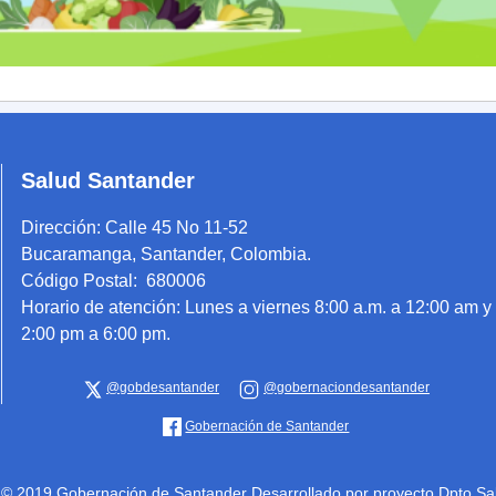
Salud Santander
Dirección:
Calle 45 No 11-52
Bucaramanga, Santander, Colombia.
Código Postal: 680006
Horario de atención:
Lunes a viernes 8:00 a.m. a 12:00 am y
2:00 pm a 6:00 pm.
@gobdesantander
@gobernaciondesantander
Gobernación de Santander
 © 2019 Gobernación de Santander Desarrollado por proyecto Dpto Salu