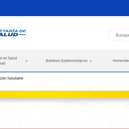
al en Salud
Boletines Epidemiológicos
Hemerote
sal)
ción Saludable