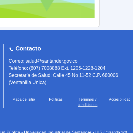
Contacto
Correo: salud@santander.gov.co
Teléfono: (607) 7008888 Ext. 1205-1228-1204
Secretaría de Salud: Calle 45 No 11-52 C.P. 680006
(Ventanilla Unica)
Mapa del sitio
Políticas
Términos y
Accesibilidad
condiciones
d Pública - Universidad Industrial de Santander - UIS /
Creando Soft