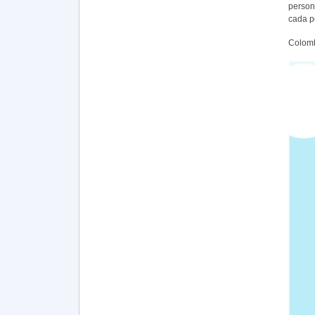
person
cada pe
Colomb