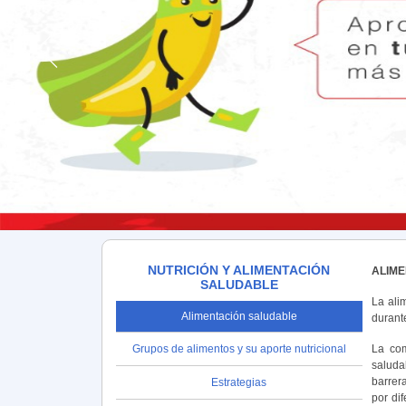
NUTRICIÓN Y ALIMENTACIÓN
ALIM
SALUDABLE
La ali
Alimentación saludable
durante
Grupos de alimentos y su aporte nutricional
La com
saluda
barrera
Estrategias
por di