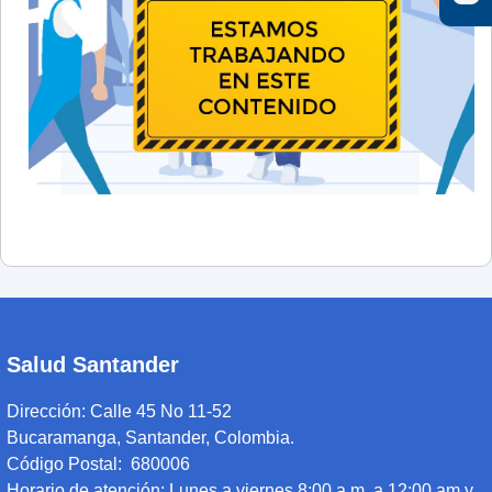
Salud Santander
Dirección:
Calle 45 No 11-52
Bucaramanga, Santander, Colombia.
Código Postal: 680006
Horario de atención:
Lunes a viernes 8:00 a.m. a 12:00 am y