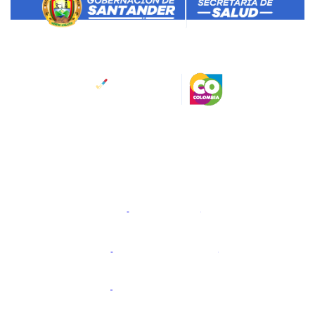
Salud Santander
Dirección:
Calle 45 No 11-52
Bucaramanga, Santander, Colombia.
Código Postal: 680006
Horario de atención:
Lunes a viernes 8:00 a.m. a 12:00
am y 2:00 pm a 6:00 pm.
@gobdesantander
@gobernaciondesantander
Gobernación de Santander