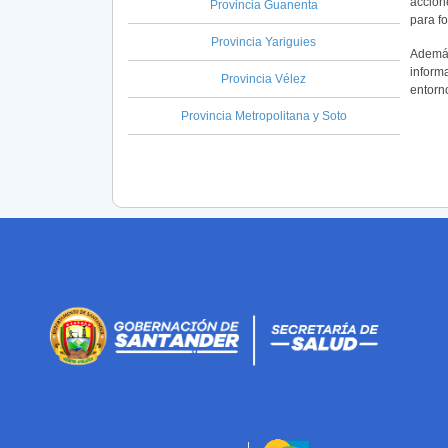
accion
Provincia Guanenta
para fo
Provincia Yariguies
Además
informa
Provincia Vélez
entorn
Provincia Metropolitana y Soto