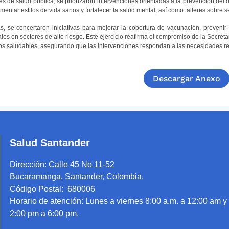
es de salud pública, se priorizaron intervenciones orientadas a la prevención del
mentar estilos de vida sanos y fortalecer la salud mental, así como talleres sobre
, se concertaron iniciativas para mejorar la cobertura de vacunación, prevenir 
les en sectores de alto riesgo. Este ejercicio reafirma el compromiso de la Secretar
os saludables, asegurando que las intervenciones respondan a las necesidades rea
Descargar Anexo
Salud Santander
Dirección:
Calle 45 No 11-52
Bucaramanga, Santander, Colombia.
Código Postal: 680006
Horario de atención:
Lunes a viernes 8:00 a.m. a 12:00 am y
2:00 pm a 6:00 pm.