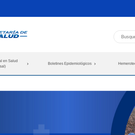
al en Salud
Boletines Epidemiológicos
Hemerote
sal)