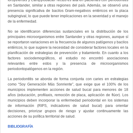
forsythensis y Campylobacter rectus es alta en pacientes con periodontitis
en Santander, similar a otras regiones del país. Además, se observó una
presencia significativa de bacilos Gram-negativos entéricos en la placa
subgingival, lo que puede tener implicaciones en la severidad y el manejo
de la enfermedad.
No se identificaron diferencias sustanciales en la distribución de los
principales microorganismos entre Santander y otras regiones, aunque sí
se reportaron variaciones en la frecuencia de algunos patógenos y bacilos
entéricos, lo que sugiere la necesidad de considerar factores locales en la
planificación de estrategias de prevención y tratamiento. En cuanto a los
factores sociodemográficos, el estudio no encontró asociaciones
relevantes entre estos y la presencia de microorganismos
periodontopatógenos en la región.
La periodontitis se aborda de forma conjunta con caries en estrategias
como “Soy Generación Más Sonriente”, que exige que el 100% de los
municipios implementen acciones de salud bucal para menores de 18
años (educación, profilaxis, remoción de placa, aplicación de flúor). Los
municipios deben incorporar la enfermedad periodontal en los sistemas
de información (RIPS, indicadores de salud bucal) para orientar
decisiones, priorizar grupos de riesgo y ajustar continuamente las
acciones de su política territorial de salud.
BIBLIOGRAFÍA