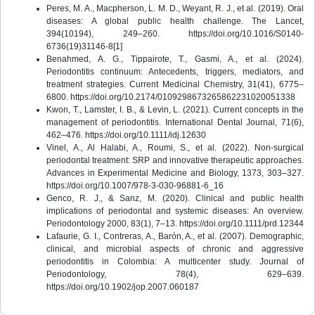
Peres, M. A., Macpherson, L. M. D., Weyant, R. J., et al. (2019). Oral
diseases: A global public health challenge. The Lancet,
394(10194), 249–260. https://doi.org/10.1016/S0140-
6736(19)31146-8[1]
Benahmed, A. G., Tippairote, T., Gasmi, A., et al. (2024).
Periodontitis continuum: Antecedents, triggers, mediators, and
treatment strategies. Current Medicinal Chemistry, 31(41), 6775–
6800. https://doi.org/10.2174/0109298673265862231020051338
Kwon, T., Lamster, I. B., & Levin, L. (2021). Current concepts in the
management of periodontitis. International Dental Journal, 71(6),
462–476. https://doi.org/10.1111/idj.12630
Vinel, A., Al Halabi, A., Roumi, S., et al. (2022). Non-surgical
periodontal treatment: SRP and innovative therapeutic approaches.
Advances in Experimental Medicine and Biology, 1373, 303–327.
https://doi.org/10.1007/978-3-030-96881-6_16
Genco, R. J., & Sanz, M. (2020). Clinical and public health
implications of periodontal and systemic diseases: An overview.
Periodontology 2000, 83(1), 7–13. https://doi.org/10.1111/prd.12344
Lafaurie, G. I., Contreras, A., Barón, A., et al. (2007). Demographic,
clinical, and microbial aspects of chronic and aggressive
periodontitis in Colombia: A multicenter study. Journal of
Periodontology, 78(4), 629–639.
https://doi.org/10.1902/jop.2007.060187