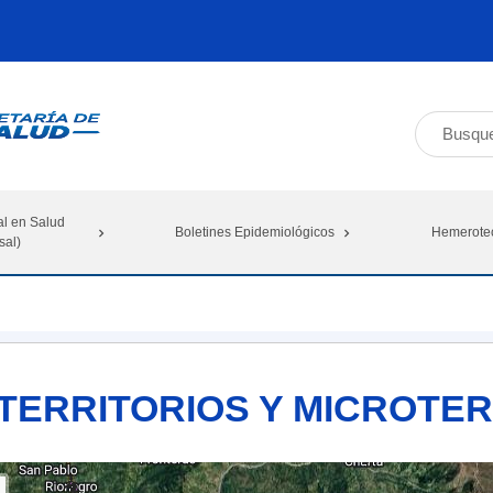
al en Salud
Boletines Epidemiológicos
Hemerote
sal)