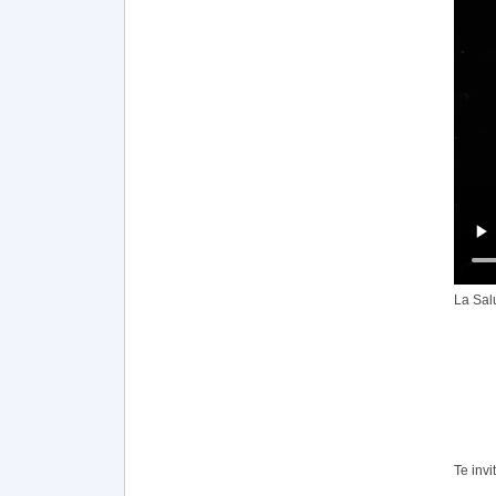
La Sal
Te inv