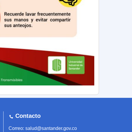
Contacto
Correo: salud@santander.gov.co