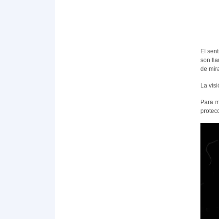
El sent
son lla
de mira
La vis
Para m
protecc