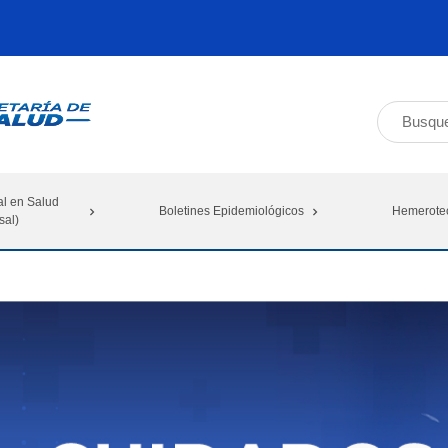
al en Salud
Boletines Epidemiológicos
Hemerote
sal)