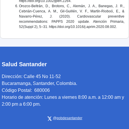
https://doi.org/10.1002/jpen.2264.
Orozco-Beltrán, D., Brotons, C., Alemán, J. A., Banegas, J. R.,
Cebrián-Cuenca, A. M., Gil-Guillén, V. F., Martín-Rioboó, E., &
Navarro-Pérez, J. (2020). Cardiovascular preventive
recommendations: PAPPS 2020 update. Atención Primaria,
52(Suppl 2), 5–31. https://doi.org/10.1016/j.aprim.2020.08.002.
Salud Santander
Dirección:
Calle 45 No 11-52
Bucaramanga, Santander, Colombia.
Código Postal: 680006
Horario de atención:
Lunes a viernes 8:00 a.m. a 12:00 am y
2:00 pm a 6:00 pm.
@gobdesantander