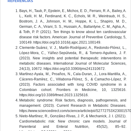
REFERENCIAS
Bays, H., Taub, P., Epstein, E., Michos, E. D., Ferraro, R. A., Bailey, A.
L., Kelli, H. M., Ferdinand, K. C., Echols, M. R., Weintraub, H. S.,
Bostrom, J. A., Johnson, H. M., Hoppe, K. L., Shapiro, M. D.,
German, C. A., Virani, S. S., Hussain, A., Ballantyne, C. M., Agha, A.,
& Toth, P. P. (2021). Ten things to know about ten cardiovascular
disease risk factors. American Journal of Preventive Cardiology, 5,
100149. https://doi.org/10.1016/j.ajpc.2021.100149.
Clemente-Suárez, V. J., Martín-Rodríguez, A., Redondo-Flórez, L.,
López-Mora, C., Yáñez-Sepúlveda, R., & Tornero-Aguilera, J. F.
(2023). New insights and potential therapeutic interventions in
metabolic diseases. International Journal of Molecular Sciences,
24(13), 10672. https://doi.org/10.3390/ijms241310672.
Martínez-Ayala, M., Proaños, N., Cala-Duran, J., Lora-Mantilla, A.,
Cáceres-Ramírez, C., Villabona-Flórez, S., & Camacho-López, P.
(2023). Factors associated with long COVID syndrome in a
Colombian cohort. Frontiers in Medicine, 10, 1325616.
https://doi.org/10.3389/fmed.2023.1325616.
Metabolic syndrome: Risk factors, diagnosis, pathogenesis, and
management. (2023). Current Research in Metabolic Diseases.
https://www.sciencedirect.com/science/article/pii/S2772753X23001570
Nieto-Martínez, R., González-Rivas, J. P., & Mechanick, J. I. (2021).
Cardiometabolic risk: New chronic care models. Journal of
Parenteral and Enteral Nutrition, 45(S2), 85–92.