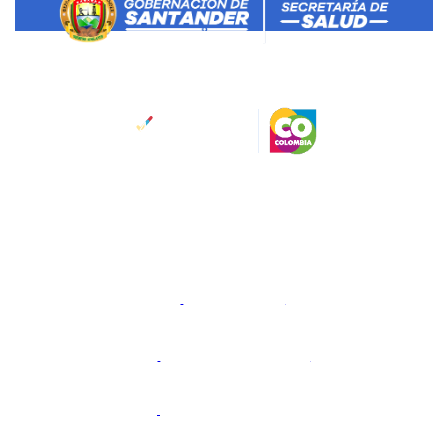
Salud Santander
Dirección:
Calle 45 No 11-52
Bucaramanga, Santander, Colombia.
Código Postal: 680006
Horario de atención:
Lunes a viernes 8:00 a.m. a 12:00
am y 2:00 pm a 6:00 pm.
@gobdesantander
@gobernaciondesantander
Gobernación de Santander