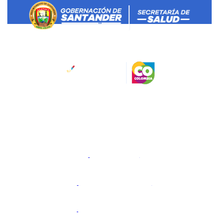
Salud Santander
Dirección:
Calle 45 No 11-52
Bucaramanga, Santander, Colombia.
Código Postal: 680006
Horario de atención:
Lunes a viernes 8:00 a.m. a 12:00
am y 2:00 pm a 6:00 pm.
@gobdesantander
@gobernaciondesantander
Gobernación de Santander