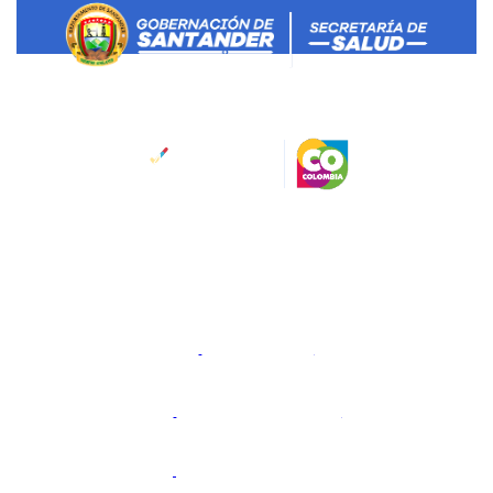
Salud Santander
Dirección:
Calle 45 No 11-52
Bucaramanga, Santander, Colombia.
Código Postal: 680006
Horario de atención:
Lunes a viernes 8:00 a.m. a 12:00
am y 2:00 pm a 6:00 pm.
@gobdesantander
@gobernaciondesantander
Gobernación de Santander