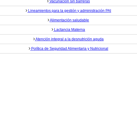
Vacunación sin barreras
Lineamientos para la gestión y administración PAI
Alimentación saludable
Lactancia Materna
Atención integral a la desnutrición aguda
Política de Seguridad Alimentaria y Nutricional
Salud Santander
Dirección:
Calle 45 No 11-52
Bucaramanga, Santander, Colombia.
Código Postal: 680006
Horario de atención:
Lunes a viernes 8:00 a.m. a 12:00 am
y 2:00 pm a 6:00 pm.