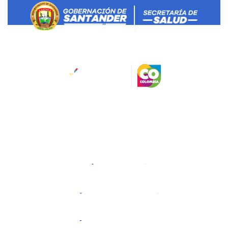
Salud Santander
Dirección:
Calle 45 No 11-52
Bucaramanga, Santander, Colombia.
Código Postal: 680006
Horario de atención:
Lunes a viernes 8:00 a.m. a 12:00
am y 2:00 pm a 6:00 pm.
@gobdesantander
@gobernaciondesantander
Gobernación de Santander