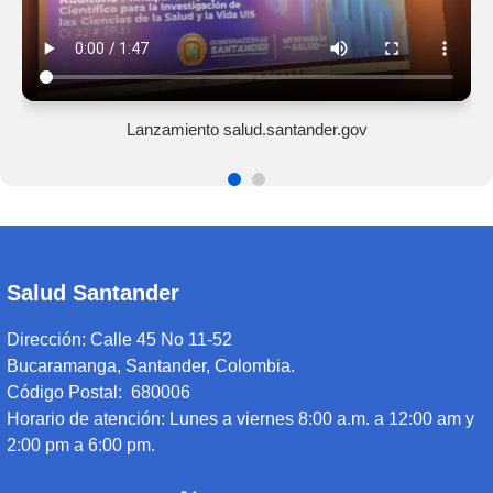
Lanzamiento salud.santander.gov
Salud Santander
Dirección:
Calle 45 No 11-52
Bucaramanga, Santander, Colombia.
Código Postal: 680006
Horario de atención:
Lunes a viernes 8:00 a.m. a 12:00 am y
2:00 pm a 6:00 pm.